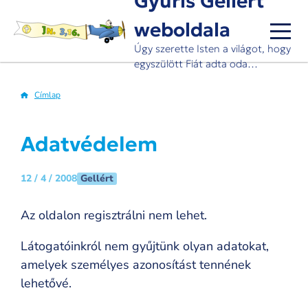
Gyuris Gellért
Ugrás
weboldala
a
tartalomra
Úgy szerette Isten a világot, hogy
egyszülött Fiát adta oda…
Címlap
Morzsa
Adatvédelem
Gellért
12 / 4 / 2008
Az oldalon regisztrálni nem lehet.
Látogatóinkról nem gyűjtünk olyan adatokat,
amelyek személyes azonosítást tennének
lehetővé.