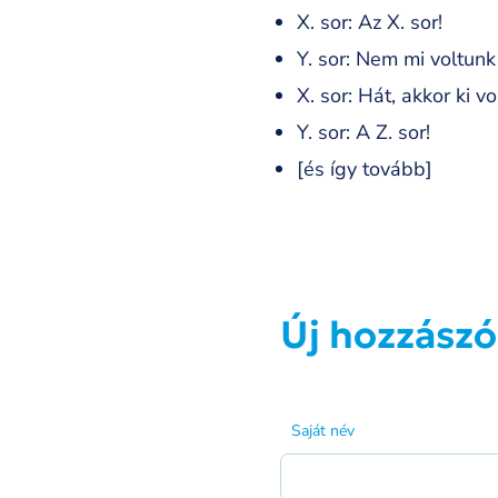
X. sor: Az X. sor!
Y. sor: Nem mi voltun
X. sor: Hát, akkor ki vo
Y. sor: A Z. sor!
[és így tovább]
Új hozzászó
Saját név