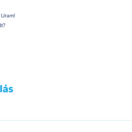
k Uram!
lt?
lás