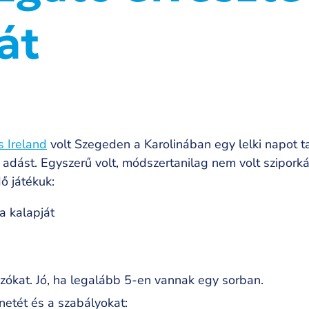
át
s Ireland
volt Szegeden a Karolinában egy lelki napot t
az adást. Egyszerű volt, módszertanilag nem volt szipor
ő játékuk:
a kalapját
szókat. Jó, ha legalább 5-en vannak egy sorban.
enetét és a szabályokat: