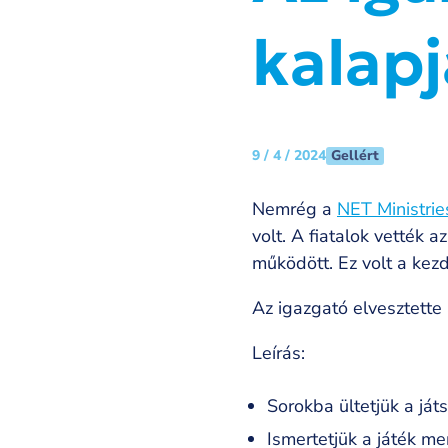
kalapj
Gellért
9 / 4 / 2024
Nemrég a
NET Ministrie
volt. A fiatalok vették 
működött. Ez volt a kezd
Az igazgató elvesztette 
Leírás:
Sorokba ültetjük a ját
Ismertetjük a játék m