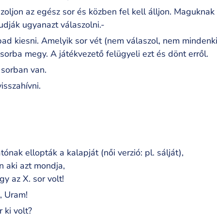
zoljon az egész sor és közben fel kell álljon. Maguknak k
udják ugyanazt válaszolni.-
d kiesni. Amelyik sor vét (nem válaszol, nem mindenki
só sorba megy. A játékvezető felügyeli ezt és dönt erről.
 sorban van.
isszahívni.
ónak ellopták a kalapját (női verzió: pl. sálját),
n aki azt mondja,
y az X. sor volt!
, Uram!
 ki volt?