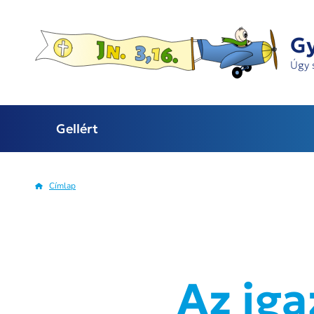
Ugrás
a
Gy
tartalomra
Úgy 
Gellért
Címlap
Morzsa
Az iga