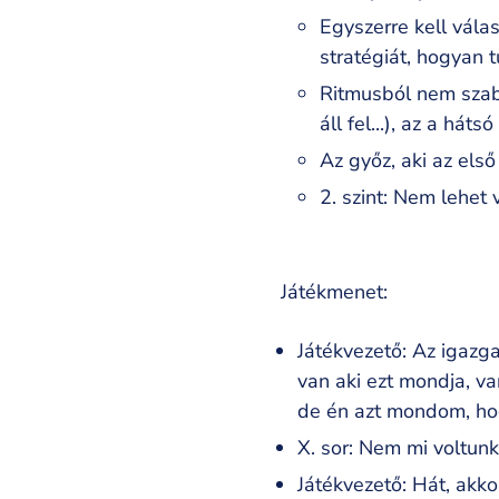
Egyszerre kell válas
stratégiát, hogyan t
Ritmusból nem szaba
áll fel...), az a hát
Az győz, aki az első
2. szint: Nem lehet v
Játékmenet:
Játékvezető: Az igazgat
van aki ezt mondja, va
de én azt mondom, hog
X. sor: Nem mi voltunk
Játékvezető: Hát, akkor