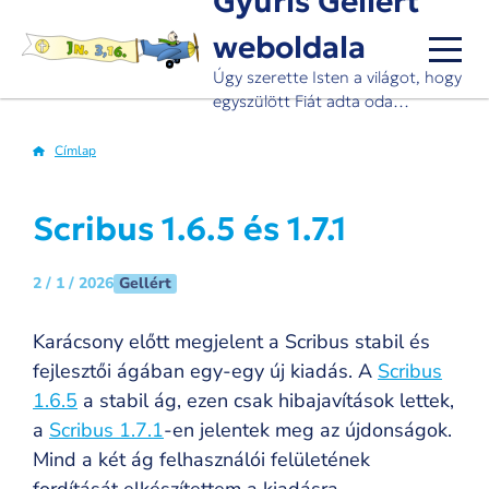
Gyuris Gellért
Ugrás
weboldala
a
tartalomra
Úgy szerette Isten a világot, hogy
egyszülött Fiát adta oda…
Címlap
Morzsa
Scribus 1.6.5 és 1.7.1
Gellért
2 / 1 / 2026
Karácsony előtt megjelent a Scribus stabil és
fejlesztői ágában egy-egy új kiadás. A
Scribus
1.6.5
a stabil ág, ezen csak hibajavítások lettek,
a
Scribus 1.7.1
-en jelentek meg az újdonságok.
Mind a két ág felhasználói felületének