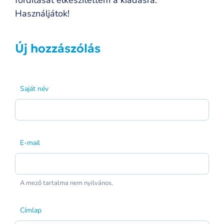
fordítását elkészítettem a kiadásra.
Használjátok!
Új hozzászólás
Saját név
E-mail
A mező tartalma nem nyilvános.
Címlap