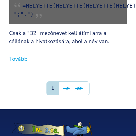
=HELYETTE(HELYETTE(HELYETTE(HELYE
";".")
Csak a "B2" mezőnevet kell átírni arra a
céllának a hivatkozására, ahol a név van.
Tovább
Oldalszámozás
Page
1