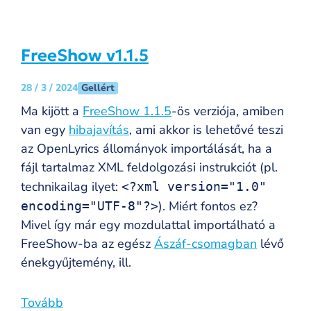
FreeShow v1.1.5
Gellért
28 / 3 / 2024
Ma kijött a
FreeShow 1.1.5
-ös verziója, amiben
van egy
hibajavítás
, ami akkor is lehetővé teszi
az OpenLyrics állományok importálását, ha a
fájl tartalmaz XML feldolgozási instrukciót (pl.
technikailag ilyet:
<?xml version="1.0"
). Miért fontos ez?
encoding="UTF-8"?>
Mivel így már egy mozdulattal importálható a
FreeShow-ba az egész
Ászáf-csomagban
lévő
énekgyűjtemény, ill.
Tovább