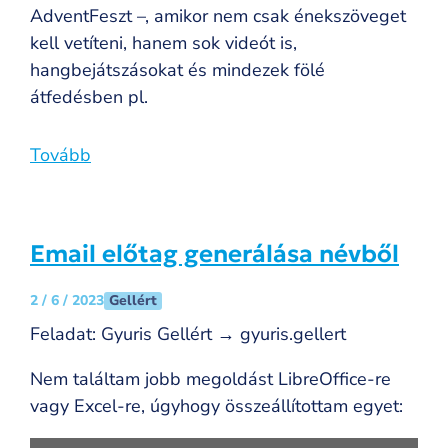
AdventFeszt –, amikor nem csak énekszöveget
kell vetíteni, hanem sok videót is,
hangbejátszásokat és mindezek fölé
átfedésben pl.
Tovább
Email előtag generálása névből
Gellért
2 / 6 / 2023
Feladat: Gyuris Gellért → gyuris.gellert
Nem találtam jobb megoldást LibreOffice-re
vagy Excel-re, úgyhogy összeállítottam egyet: