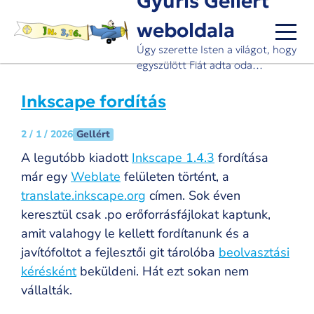
Gyuris Gellért
Ugrás
weboldala
a
tartalomra
Úgy szerette Isten a világot, hogy
egyszülött Fiát adta oda…
Inkscape fordítás
Gellért
2 / 1 / 2026
A legutóbb kiadott
Inkscape 1.4.3
fordítása
már egy
Weblate
felületen történt, a
translate.inkscape.org
címen. Sok éven
keresztül csak .po erőforrásfájlokat kaptunk,
amit valahogy le kellett fordítanunk és a
javítófoltot a fejlesztői git tárolóba
beolvasztási
kérésként
beküldeni. Hát ezt sokan nem
vállalták.