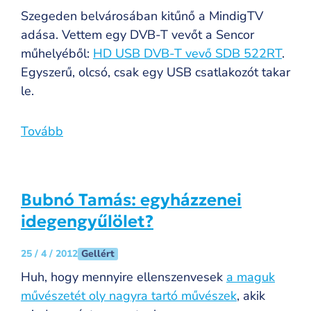
Szegeden belvárosában kitűnő a MindigTV
adása. Vettem egy DVB-T vevőt a Sencor
műhelyéből:
HD USB DVB-T vevő SDB 522RT
.
Egyszerű, olcsó, csak egy USB csatlakozót takar
le.
Tovább
Bubnó Tamás: egyházzenei
idegengyűlölet?
Gellért
25 / 4 / 2012
Huh, hogy mennyire ellenszenvesek
a maguk
művészetét oly nagyra tartó művészek
, akik