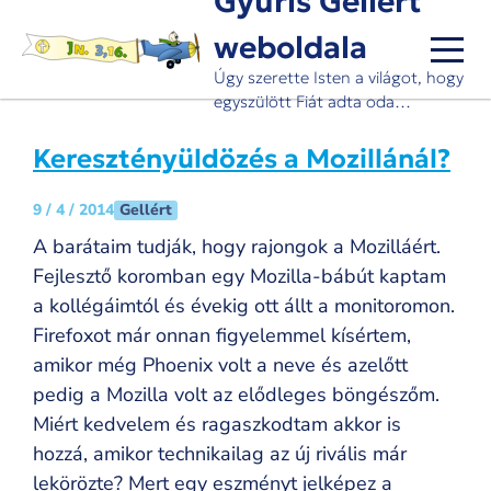
Gyuris Gellért
Ugrás
weboldala
a
tartalomra
Úgy szerette Isten a világot, hogy
egyszülött Fiát adta oda…
Keresztényüldözés a Mozillánál?
Gellért
9 / 4 / 2014
A barátaim tudják, hogy rajongok a Mozilláért.
Fejlesztő koromban egy Mozilla-bábút kaptam
a kollégáimtól és évekig ott állt a monitoromon.
Firefoxot már onnan figyelemmel kísértem,
amikor még Phoenix volt a neve és azelőtt
pedig a Mozilla volt az elődleges böngészőm.
Miért kedvelem és ragaszkodtam akkor is
hozzá, amikor technikailag az új rivális már
lekörözte? Mert egy eszményt jelképez a