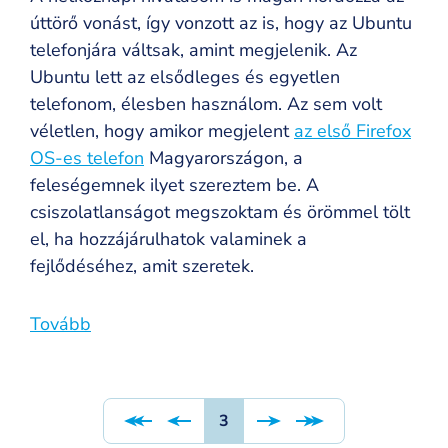
úttörő vonást, így vonzott az is, hogy az Ubuntu
telefonjára váltsak, amint megjelenik. Az
Ubuntu lett az elsődleges és egyetlen
telefonom, élesben használom. Az sem volt
véletlen, hogy amikor megjelent
az első Firefox
OS-es telefon
Magyarországon, a
feleségemnek ilyet szereztem be. A
csiszolatlanságot megszoktam és örömmel tölt
el, ha hozzájárulhatok valaminek a
fejlődéséhez, amit szeretek.
Tovább
Oldalszámozás
Page
3