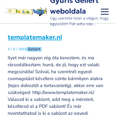
Gyuris Gellért
Ugrás
weboldala
a
tartalomra
Úgy szerette Isten a világot, hogy
egyszülött Fiát adta oda…
templatemaker.nl
Gellért
4 / 5 / 2016
Ilyet már nagyon rég óta kerestem, és ma
rácsodálkoztam: hurrá, de jó, hogy ezt valaki
megcsinálta! Szóval, ha szeretnél egyedi
csomagolást készíteni szinte bármilyen alakra
(tejes doboztól a tortaszeletig). akkor erre van
szükséged: http://www.templatemaker.nl/
Válaszd ki a sablont, add meg a méreteit,
készíttesd el a PDF sablont! És már
nyomtathatod is ki a sablont az egyedi