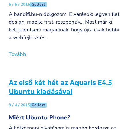
Gellért
5 / 5 / 2015
A bandifi.hu-n dolgozom. Elvárások: legyen flat
design, mobile first, reszponzív... Most már ki
kell jelentsem magamnak, hogy újra csak hobbi
a webfejlesztés.
Tovább
Az első két hét az Aquaris E4.5
Ubuntu kiadásával
Gellért
9 / 4 / 2015
Miért Ubuntu Phone?
A hétköznapi hivatásom is magán hordozza az