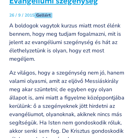
Evangéliumi szegénység
Gellért
26 / 9 / 2015
A boldogok vagytok kurzus miatt most élénk
bennem, hogy meg tudjam fogalmazni, mit is
jelent az evangéliumi szegénység és hát az
élethelyzetünk is olyan, hogy ezt most
megéljem.
Az világos, hogy a szegénység nem jó, hanem
valami olyasmi, amit az eljövő Messiáskirály
meg akar szüntetni; de egyben egy olyan
állapot is, ami miatt a figyelme középpontjába
kerülünk: ő a szegényeknek jött hirdetni az
evangéliumot, olyanoknak, akiknek nincs más
segítségük. Ha Isten nem gondoskodik róluk,
akkor senki sem fog. De Krisztus gondoskodik